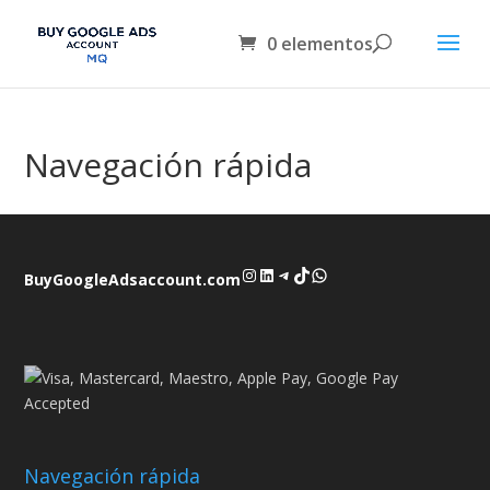
0 elementos
Navegación rápida
Instagram
LinkedIn
Telegram
TikTok
WhatsApp
BuyGoogleAdsaccount.com
Navegación rápida