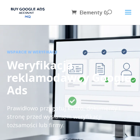
Elementy 0
WSPARCIE W WERYFIKACJI
Weryfikacja
reklamodawcy Google
Ads
Prawidłowo przygotuj konto, dokumenty i
stronę przed wysłaniem weryfikacji
tożsamości lub firmy.