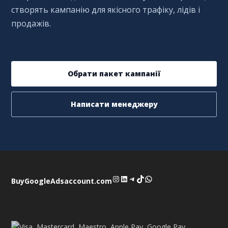
створять кампанію для якісного трафіку, лідів і
продажів.
Обрати пакет кампанії
Написати менеджеру
Instagram
LinkedIn
Telegram
TikTok
WhatsApp
BuyGoogleAdsaccount.com