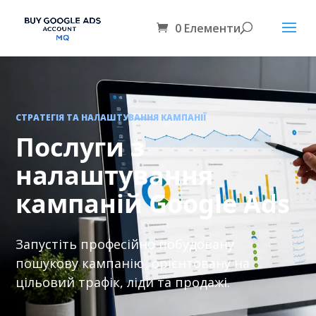
0 Елементи
СТРАТЕГІЯ ТА НАЛАШТУВАННЯ КАМПАНІЇ
Послуги з
налаштування
кампаній Google Ads
Запустіть професійно побудовану
пошукову кампанію, орієнтовану на
цільовий трафік, ліди та продажі.