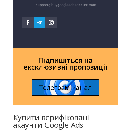
support@buygoogleadsaccount.com
Підпишіться на
ексклюзивні пропозиції
Телеграм-канал
Купити верифіковані
акаунти Google Ads