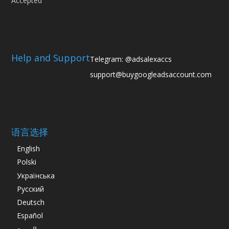
Help and Support
Telegram: @adsalexaccs
support@buygoogleadsaccount.com
语言选择
English
Polski
Українська
Русский
Deutsch
Español