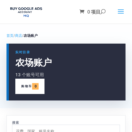
0 项目
首页
/
商店
/
农场账户
实时目录
农场账户
13 个账号可用
0
购物车
搜索