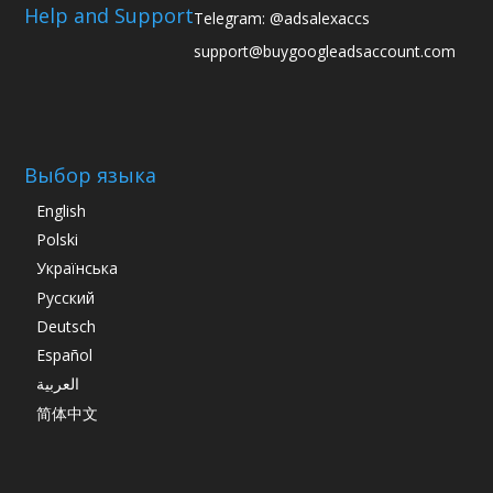
Help and Support
Telegram: @adsalexaccs
support@buygoogleadsaccount.com
Выбор языка
English
Polski
Українська
Русский
Deutsch
Español
العربية
简体中文