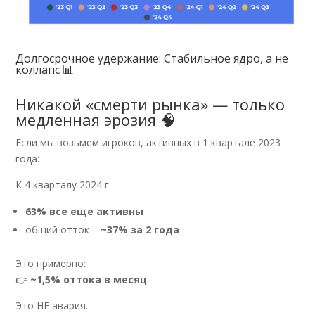
Долгосрочное удержание: Стабильное ядро, а не
коллапс 📊
Никакой «смерти рынка» — только
медленная эрозия 🧠
Если мы возьмем игроков, активных в 1 квартале 2023
года:
К 4 кварталу 2024 г:
63% все еще активны
общий отток =
~37% за 2 года
Это примерно:
👉
~1,5% оттока в месяц
.
Это НЕ авария.