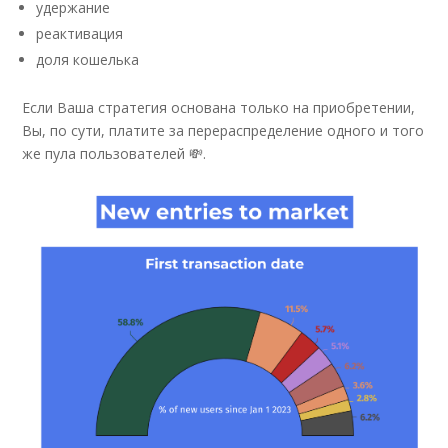
удержание
реактивация
доля кошелька
Если Ваша стратегия основана только на приобретении,
Вы, по сути, платите за перераспределение одного и того
же пула пользователей 💸.