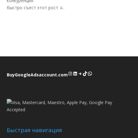
конкуренция
быстро съест этот рост ⚔️.
Instagram
LinkedIn
Telegram
TikTok
WhatsApp
BuyGoogleAdsaccount.com
Быстрая навигация