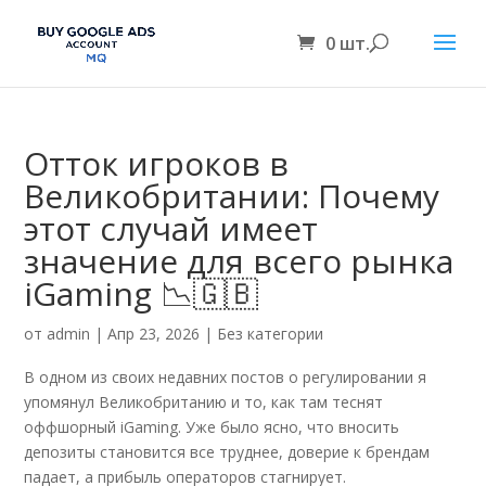
0 шт.
Отток игроков в
Великобритании: Почему
этот случай имеет
значение для всего рынка
iGaming 📉🇬🇧
от
admin
|
Апр 23, 2026
|
Без категории
В одном из своих недавних постов о регулировании я
упомянул Великобританию и то, как там теснят
оффшорный iGaming. Уже было ясно, что вносить
депозиты становится все труднее, доверие к брендам
падает, а прибыль операторов стагнирует.