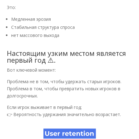
Это:
Медленная эрозия
Стабильная структура спроса
нет массового выхода
Настоящим узким местом является
первый год ⚠️.
Вот ключевой момент:
Проблема не в том, чтобы удержать старых игроков.
Проблема в том, чтобы превратить новых игроков в
долгосрочных.
Если игрок выживает в первый год:
👉 Вероятность удержания значительно возрастает.